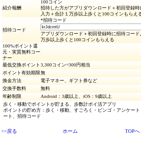
100コイン
紹介報酬
招待した方がアプリダウンロード＋初回登録時
入力＋合計１万歩以上歩くと100コインもらえ
*招待コード
招待コード
アプリダウンロード＋初回登録時に招待コード
万歩以上歩くと100コインもらえる
100%ポイント還
元・実質無料コー
ナー
最低交換ポイント
3,300コイン=300円相当
ポイント有効期限
無
換金方法
電子マネー、ギフト券など
交換手数料
無料
年齢制限
Android：3歳以上、iOS：9歳以上
歩く・移動でポイントが貯まる、歩数計ポイ活アプリ
ポイントの貯め方：歩く・移動、すごろく・ビンゴ・アンケート
ート、招待コード
<<戻る
ホーム
TOPへ