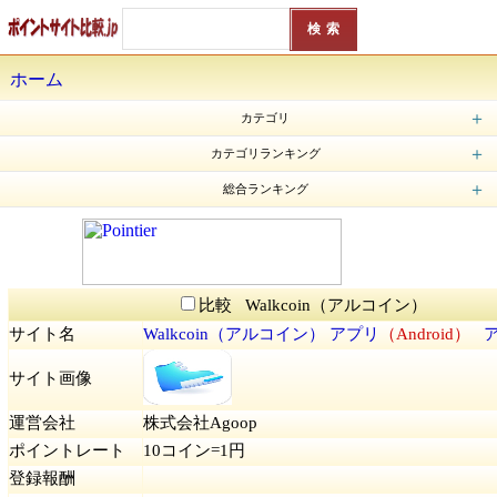
ホーム
カテゴリ
ポイントサイト (83)
ポイ活アプリ (22)
歩く＆移動アプリ (37)
レシート管理アプリ・レシ活 (7)
懸賞系ポイントサイト (8)
ゲームアプリ (7)
アンケート・モニター (37)
共通ポイント (5)
ポイント交換 (3)
フリマアプリ (3)
スマホ決済 (4)
フードデリバリー (2)
カテゴリランキング
トリマ
Powl（ポール）
Prally（プラリー）
LINE WALK（ライン ウォーク）
Cashwalk （キャッシュウォーク）
moveco（ムブコ）
ロコネ
あたるカモ
JAPAN100
ぽいたま
総合ランキング
TikTok Lite（ティックトックライト）
トリマ
モッピー（moppy）
ハピタス（旧：ドル箱）
Powl（ポール）
TikTok（ティックトック）
ちょびリッチ
げん玉
GetMoney!（ゲットマネー）
Prally（プラリー）
LINE WALK（ライン ウォーク）
GMOポイント
ICONIT（アイコニット）
fネット
ウッディ
ONE（ワン）
tonton（トントン）
懸賞にゃんダフル
Point Income（ポイントインカム）
ポイントタウン
アメフリ（Amefri）
PONEY（ポニー）
バンプク
JRE POINT
バリューポイントクラブ（バリュポ）
たまるモール by ふるなび
メルカリ
MyVoice（マイボイスコム）
Uvoice（ユーボイス）
i Research（アイリサーチ）
Qzoo（キューズー）
CAPAT（キャパット）
アンとケイト
LifePoints（ライフポインツ）
Vモニター
MediF（メディフ）
F-PRESS
PeX（ペックス）
Cashwalk （キャッシュウォーク）
moveco（ムブコ）
ロコネ
シェアフル（sharefull）
あたるカモ
Knowns（ノウンズ）
Poity（ポイティ）
JAPAN100
ZOZOTOWN（ゾゾタウン）
noma（ノマ）
KAUCHE（カウシェ）
ぽいたま
30PAY（サーティーペイ）
フルーツメール
ドリームプライズ
Pointier（ポインティア）
ポイントスタジアム
ポイントランド
ポイントアイランド
ポイントミュージアム
ECナビ
ポケマNet
CMサイト
チャンスイット
ワラウ
えんためねっと
すぐたま
セゾンポイントモール
Ponta（ポンタ）
Vポイントサイト（Tポイント/Tカード）
エムアイポイント
ポイぷる
collecpo（コレクポ）
dPOINT CLUB（dポイントクラブ）
楽天Rebates（リーベイツ）
ポケフル
ポイニュー
ベビカムポイント
楽天スーパーポイントスクリーン
ポイント広場
楽天ポイントモール
Point anytime（ポイントエニタイム）
Tweepie（ツイーピー）
アットスマイル
POM（ポム）
PointQuest（ポイントクエスト）
dジョブ スマホワーク
LINE POINTCLUB（LINEポイントクラブ）
CODE（コード）
Money Step（マネーステップ）
CASHMART（キャッシュマート）
aruku&（あるくと）
GMOポイ活
スマートレシート
楽天ラクマ（旧フリル）
ニフティポイントクラブ（旧：ライフメディア）
マクロミルモニタサイト
D style web（ディースタイルウェブ）
Myマクドナルド リワード
キューモニター
VOICENOTE（ボイスノート）
モラタメ.net
サイバーパネル
楽天インサイト（旧楽天リサーチ）
Valued Opinions（バリュード・オピニオン）
Toluna（トルーナ）
OpinionWorld（オピニオンワールド）
Fastask（ファストアスク）
あんぱら
リサーチパネル
日経リサーチアクセスパネル
なるほどMC.net
Ipsos iSay（イプソス アイセイ）
Fancrew（ファンくる）
とくモニ！
モニタータウン
スマートアンサー
ぐるっぱ
コエタス
カウネットモニカ
Answerz（アンサーズ）
Popinsight（ポップインサイト）
Yahoo!フリマ（旧PayPayフリマ）
Pontaリサーチ
.money（ドットマネー）
デジタルウォレット、旧：RealPay（リアルペイ）
レシート de Ponta
ギフトゲッター
QuickPoint（クイックポイント）
TLCポイント
とほ活
楽天ヘルスケア
Tokueru（トクエル）
オモポ
PUI（プイ）
Moneywalk（マネーウォーク）
ぴよクエ
BeautyWalk（ビューティーウォーク）
Beautywalk for MEN（ビューティーウォーク フォーメン）
TOKUPO（トクポ）
ANA Pocket（エイエヌエーポケット）
Coke ON（コークオン）
ポイすら
KABU&（カブアンド）
えみぅ
POINT麻雀（ポイント麻雀）
ポイ活&懸賞ナンプレ
ポイ活&懸賞ソリティア
ポイ活＆懸賞マッチ3パズルゲーム
ローソンアプリ
NeruBank（ネルバンク）
Somnus（ソムナス）
YONQ（ヨンク）
COLORFUL（カラフル）
楽天リワード
おぢポ
Beenz（ビーンズ）
iAEON（アイイオン）
もふポ
MIKOSHI（みこし）
Ninja Miles（ニンジャマイルズ）
レシチャレ by クラシル（旧クラシルリワード）
dヘルスケア 無料版
ダイエットBOX（DIET BOX）
楽天シニア
Pucre（プクレ）
Bonus（ボーナス）
Tune Life（チューンライフ）
楽ポイ 二角取り
PayPay（ペイペイ）
ファミペイアプリ
AirWallet（エアウォレット）
タウンWiFi byGMO
楽天モバイル
楽天カード
PayPayカード
Bit Start（ビットスタート）
ALKOO by NAVITIME（あるこう）
懸賞パズルパクロス2
COINCOME（コインカム）
ポイント楽天株
楽天ポイントビットコイン
楽天ポイント定期
楽天家計簿
楽天市場
楽天トラベルキャンプ
Rakuten Music（楽天ミュージック）
楽天でんき
楽天GORA
楽天ゴルフ倶楽部 - 楽天GORA
ヨヤクスリ - Rakutenヘルスケア
楽天Car車買取（旧楽天Carオークション）
楽天Car
POINTAIL（ポインテイル）
Givearth（ギバース）
EveryPoint（エブリポイント）
POISHA（ポイシャ）
Wick まんがxSNS
Tamary（タマリ―）
SOLWalk（ソラナウォーク）
カルティポイント（Kartie Point）
ポイム（Poim）
フリくじ
楽天チェック
Rakuten Pasha（楽天パシャ）
Walkcoin（アルコイン）
RenoBody（リノボディ）
ポイ活にゃんこと魔法のおつかい
ポイ活にゃんこと魔法のダンジョン
menu（メニュー）
Uber Eats（ウーバーイーツ）
ポイ活 発酵 ススムくん
manamane（マナマネ）
Cash Giraffe（キャッシュジラフ）
CHOOSE（チューズ）
BoxMerge（ボックスマージ）
ポイ活にゃんこと魔法の宝石工房
ソリティアde懸賞
タイルde懸賞
ジグソーde懸賞
比較 Walkcoin（アルコイン）
サイト名
Walkcoin（アルコイン）
アプリ
（Android）
サイト画像
運営会社
株式会社Agoop
ポイントレート
10コイン=1円
登録報酬