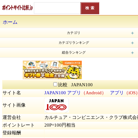
ホーム
カテゴリ
ポイントサイト (83)
ポイ活アプリ (22)
歩く＆移動アプリ (37)
レシート管理アプリ・レシ活 (7)
懸賞系ポイントサイト (8)
ゲームアプリ (7)
アンケート・モニター (37)
共通ポイント (5)
ポイント交換 (3)
フリマアプリ (3)
スマホ決済 (4)
フードデリバリー (2)
カテゴリランキング
Powl（ポール）
トリマ
Prally（プラリー）
LINE WALK（ライン ウォーク）
Money Step（マネーステップ）
Cashwalk （キャッシュウォーク）
Tokueru（トクエル）
ポイすら
ダイエットBOX（DIET BOX）
aruku&（あるくと）
総合ランキング
TikTok Lite（ティックトックライト）
Powl（ポール）
モッピー（moppy）
ハピタス（旧：ドル箱）
トリマ
TikTok（ティックトック）
ちょびリッチ
Prally（プラリー）
げん玉
GetMoney!（ゲットマネー）
LINE WALK（ライン ウォーク）
GMOポイント
30PAY（サーティーペイ）
BoxMerge（ボックスマージ）
フルーツメール
ポケマNet
CMサイト
チャンスイット
ワラウ
バンプク
エムアイポイント
バリューポイントクラブ（バリュポ）
CODE（コード）
Money Step（マネーステップ）
メルカリ
i Research（アイリサーチ）
VOICENOTE（ボイスノート）
サイバーパネル
Qzoo（キューズー）
fネット
.money（ドットマネー）
TLCポイント
Cashwalk （キャッシュウォーク）
Tokueru（トクエル）
ポイすら
ウッディ
Poity（ポイティ）
ONE（ワン）
レシチャレ by クラシル（旧クラシルリワード）
ダイエットBOX（DIET BOX）
PayPay（ペイペイ）
ファミペイアプリ
ZOZOTOWN（ゾゾタウン）
noma（ノマ）
ドリームプライズ
Pointier（ポインティア）
ポイントスタジアム
ポイントランド
ポイントアイランド
懸賞にゃんダフル
ポイントミュージアム
Point Income（ポイントインカム）
ポイントタウン
アメフリ（Amefri）
ECナビ
PONEY（ポニー）
えんためねっと
すぐたま
セゾンポイントモール
Ponta（ポンタ）
Vポイントサイト（Tポイント/Tカード）
JRE POINT
ポイぷる
collecpo（コレクポ）
dPOINT CLUB（dポイントクラブ）
楽天Rebates（リーベイツ）
ポケフル
ポイニュー
ベビカムポイント
楽天スーパーポイントスクリーン
ポイント広場
楽天ポイントモール
Point anytime（ポイントエニタイム）
たまるモール by ふるなび
Tweepie（ツイーピー）
アットスマイル
POM（ポム）
PointQuest（ポイントクエスト）
dジョブ スマホワーク
LINE POINTCLUB（LINEポイントクラブ）
CASHMART（キャッシュマート）
aruku&（あるくと）
ICONIT（アイコニット）
GMOポイ活
スマートレシート
楽天ラクマ（旧フリル）
ニフティポイントクラブ（旧：ライフメディア）
マクロミルモニタサイト
MyVoice（マイボイスコム）
D style web（ディースタイルウェブ）
Myマクドナルド リワード
Uvoice（ユーボイス）
キューモニター
モラタメ.net
楽天インサイト（旧楽天リサーチ）
CAPAT（キャパット）
アンとケイト
Valued Opinions（バリュード・オピニオン）
Toluna（トルーナ）
OpinionWorld（オピニオンワールド）
LifePoints（ライフポインツ）
Fastask（ファストアスク）
あんぱら
Vモニター
リサーチパネル
日経リサーチアクセスパネル
なるほどMC.net
Ipsos iSay（イプソス アイセイ）
Fancrew（ファンくる）
とくモニ！
モニタータウン
スマートアンサー
ぐるっぱ
MediF（メディフ）
コエタス
カウネットモニカ
Answerz（アンサーズ）
Popinsight（ポップインサイト）
Yahoo!フリマ（旧PayPayフリマ）
F-PRESS
Pontaリサーチ
PeX（ペックス）
デジタルウォレット、旧：RealPay（リアルペイ）
レシート de Ponta
ギフトゲッター
QuickPoint（クイックポイント）
とほ活
楽天ヘルスケア
moveco（ムブコ）
オモポ
PUI（プイ）
ロコネ
Moneywalk（マネーウォーク）
ぴよクエ
BeautyWalk（ビューティーウォーク）
Beautywalk for MEN（ビューティーウォーク フォーメン）
TOKUPO（トクポ）
ANA Pocket（エイエヌエーポケット）
Coke ON（コークオン）
シェアフル（sharefull）
KABU&（カブアンド）
えみぅ
POINT麻雀（ポイント麻雀）
ポイ活&懸賞ナンプレ
ポイ活&懸賞ソリティア
ポイ活＆懸賞マッチ3パズルゲーム
あたるカモ
ローソンアプリ
NeruBank（ネルバンク）
Somnus（ソムナス）
YONQ（ヨンク）
Knowns（ノウンズ）
COLORFUL（カラフル）
楽天リワード
おぢポ
Beenz（ビーンズ）
iAEON（アイイオン）
もふポ
MIKOSHI（みこし）
Ninja Miles（ニンジャマイルズ）
dヘルスケア 無料版
楽天シニア
Pucre（プクレ）
Bonus（ボーナス）
Tune Life（チューンライフ）
楽ポイ 二角取り
AirWallet（エアウォレット）
タウンWiFi byGMO
楽天モバイル
楽天カード
PayPayカード
Bit Start（ビットスタート）
ALKOO by NAVITIME（あるこう）
JAPAN100
懸賞パズルパクロス2
COINCOME（コインカム）
ポイント楽天株
楽天ポイントビットコイン
楽天ポイント定期
楽天家計簿
楽天市場
楽天トラベルキャンプ
Rakuten Music（楽天ミュージック）
楽天でんき
楽天GORA
楽天ゴルフ倶楽部 - 楽天GORA
ヨヤクスリ - Rakutenヘルスケア
楽天Car車買取（旧楽天Carオークション）
楽天Car
POINTAIL（ポインテイル）
Givearth（ギバース）
EveryPoint（エブリポイント）
POISHA（ポイシャ）
Wick まんがxSNS
KAUCHE（カウシェ）
Tamary（タマリ―）
SOLWalk（ソラナウォーク）
カルティポイント（Kartie Point）
ポイム（Poim）
フリくじ
楽天チェック
Rakuten Pasha（楽天パシャ）
ぽいたま
Walkcoin（アルコイン）
RenoBody（リノボディ）
ポイ活にゃんこと魔法のおつかい
ポイ活にゃんこと魔法のダンジョン
menu（メニュー）
Uber Eats（ウーバーイーツ）
ポイ活 発酵 ススムくん
manamane（マナマネ）
Cash Giraffe（キャッシュジラフ）
CHOOSE（チューズ）
ポイ活にゃんこと魔法の宝石工房
ソリティアde懸賞
タイルde懸賞
ジグソーde懸賞
tonton（トントン）
比較 JAPAN100
サイト名
JAPAN100
アプリ
（Android）
アプリ
（iOS
サイト画像
運営会社
カルチュア・コンビニエンス・クラブ株式会
ポイントレート
20P=100円相当
登録報酬