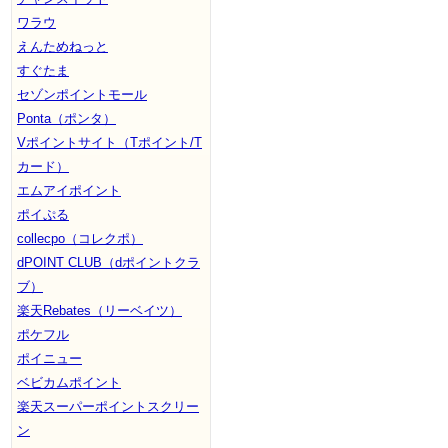
ワラウ
えんためねっと
すぐたま
セゾンポイントモール
Ponta（ポンタ）
Vポイントサイト（Tポイント/T
カード）
エムアイポイント
ポイぷる
collecpo（コレクポ）
dPOINT CLUB（dポイントクラ
ブ）
楽天Rebates（リーベイツ）
ポケフル
ポイニュー
ベビカムポイント
楽天スーパーポイントスクリー
ン