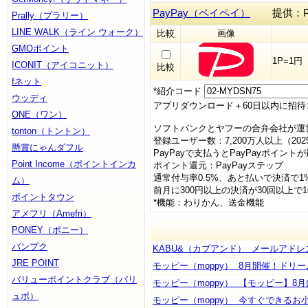
PayPay（ペイペイ）
提供：Pa
Prally（プラリー）
LINE WALK（ライン ウォーク）
比較
画像
GMOポイント
1P=1円
ICONIT（アイコニット）
比較
fネット
*紹介コード
ウッディ
アプリダウンロード＋60日以内に招待コ
ONE（ワン）
ソフトバンクとヤフーの合弁会社が運
tonton（トントン）
登録ユーザー数：7,200万人以上（202
懸賞にゃんダフル
PayPayで支払うとPayPayポイント
Point Income（ポイントインカ
ポイント還元：PayPayステップ
通常付与率0.5%、あと払いで決済で1
ム）
前月に300円以上の決済が30回以上で
ポイントタウン
*機能：わりかん、送金機能
アメフリ（Amefri）
PONEY（ポニー）
バンプク
KABU&（カブアンド） メールアドレ
JRE POINT
モッピー（moppy） 8月開催！ドリ
バリューポイントクラブ（バリ
モッピー（moppy） 【モッピー】8
ュポ）
モッピー（moppy） 今すぐできるお