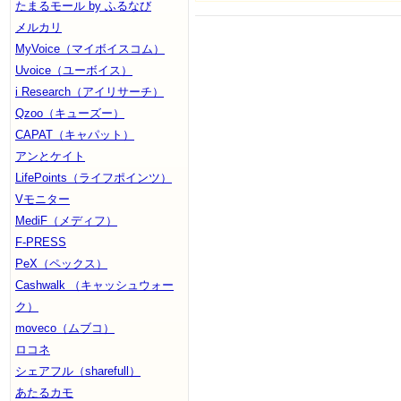
たまるモール by ふるなび
メルカリ
MyVoice（マイボイスコム）
Uvoice（ユーボイス）
i Research（アイリサーチ）
Qzoo（キューズー）
CAPAT（キャパット）
アンとケイト
LifePoints（ライフポインツ）
Vモニター
MediF（メディフ）
F-PRESS
PeX（ペックス）
Cashwalk （キャッシュウォー
ク）
moveco（ムブコ）
ロコネ
シェアフル（sharefull）
あたるカモ