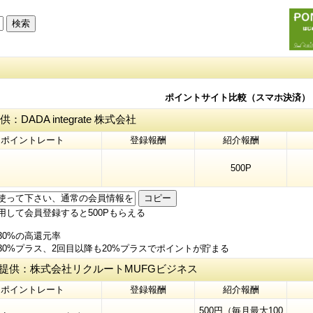
ポイントサイト比較（スマホ決済
ADA integrate 株式会社
ポイントレート
登録報酬
紹介報酬
500P
コピー
して会員登録すると500Pもらえる
0%の高還元率
0%プラス、2回目以降も20%プラスでポイントが貯まる
：株式会社リクルートMUFGビジネス
ポイントレート
登録報酬
紹介報酬
500円（毎月最大100