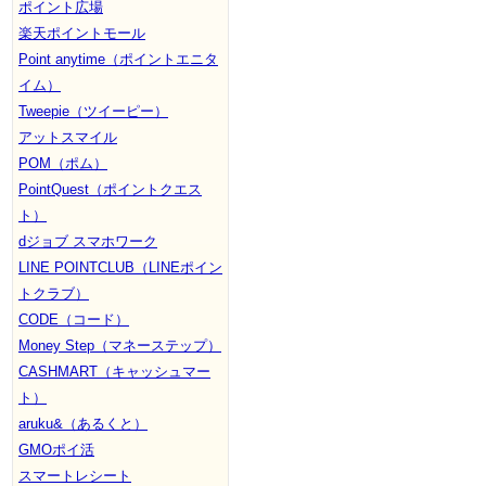
ポイント広場
楽天ポイントモール
Point anytime（ポイントエニタ
イム）
Tweepie（ツイーピー）
アットスマイル
POM（ポム）
PointQuest（ポイントクエス
ト）
dジョブ スマホワーク
LINE POINTCLUB（LINEポイン
トクラブ）
CODE（コード）
Money Step（マネーステップ）
CASHMART（キャッシュマー
ト）
aruku&（あるくと）
GMOポイ活
スマートレシート