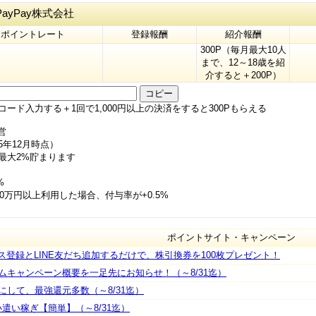
yPay株式会社
ポイントレート
登録報酬
紹介報酬
300P（毎月最大10人
まで、12～18歳を紹
介すると＋200P）
コピー
ード入力する＋1回で1,000円以上の決済をすると300Pもらえる
営
5年12月時点）
が最大2%貯まります
%
10万円以上利用した場合、付与率が+0.5%
ポイントサイト・キャンペーン
ス登録とLINE友だち追加するだけで、株引換券を100枚プレゼント！
ームキャンペーン概要を一足先にお知らせ！（～8/31迄）
月にして、最強還元多数（～8/31迄）
小遣い稼ぎ【簡単】（～8/31迄）