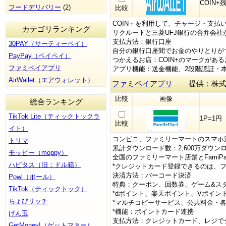
COIN+
フードデリバリー
(2)
比較
COIN＋を利用して、チャージ・支払
カテゴリランキング
リクルートと三菱UFJ銀行の合弁会社
支払方法：銀行口座
30PAY（サーティーペイ）
自分の銀行口座間でお金のやりとりが
PayPay（ペイペイ）
つかえるお店：COIN+のマークがある
ファミペイアプリ
アプリ機能：送金機能、2段階認証・
AirWallet（エアウォレット）
ファミペイアプリ
提供：株式会
比較
画像
総合ランキング
TikTok Lite（ティックトックラ
1P=1円
比較
イト）
コンビニ、ファミリーマートのスマホ
トリマ
累計ダウンロード数：2,600万ダウンロ
モッピー（moppy）
全国のファミリーマート店舗とFami
ハピタス（旧：ドル箱）
*クレジットカード登録できるのは、
決済方法：バーコード決済
Powl（ポール）
特典：クーポン、回数券、ゲーム&ス
TikTok（ティックトック）
*dポイント、楽天ポイント、Vポイン
ちょびリッチ
*マルチコピーサービス、公共料金・各
*機能：ポイントカード連携
げん玉
支払方法：クレジットカード、レジで
GetMoney!（ゲットマネー）