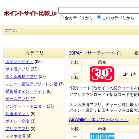
全カテゴリから
このカテゴリから
ホーム
カテゴリ
30PAY（サーティーペイ）
提供：D
ポイントサイト
(83)
比較
画像
ポイ活アプリ
(22)
1P=1円
歩く＆移動アプリ
(37)
比較
レシート管理アプリ・レシ活
(7)
*紹介コード
懸賞系ポイントサイト
(8)
アプリダウンロード＋招待コードを使用
ゲームアプリ
(7)
スマホ決済アプリ、チャージ時に最大3
アンケート・モニター
(37)
ポイント還元：初回チャージ時は最大3
共通ポイント
(5)
AirWallet（エアウォレット）
提供
ポイント交換
(3)
フリマアプリ
(3)
比較
画像
スマホ決済
(4)