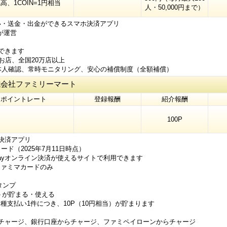
残高、1COIN=1円相当
人・50,000円まで）
い・送金・出金ができるスマホ決済アプリ
が運営
できます
お店、全国20万店以上
本人確認、常時モニタリング、安心の補償制度（全額補償）
社ファミリーマート
ポイントレート
登録報酬
紹介報酬
100P
決済アプリ
ード（2025年7月11日時点）
Payオンライン決済が使えるサイトで利用できます
ファミマカードのみ
タンプ
トが貯まる・使える
種支払い1件につき、10P（10円相当）が貯まります
チャージ、銀行口座からチャージ、ファミペイローンからチャージ