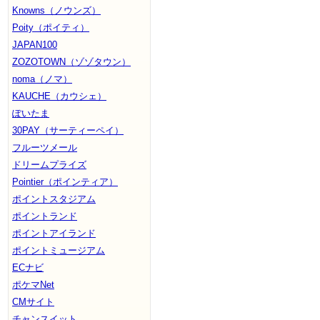
Knowns（ノウンズ）
Poity（ポイティ）
JAPAN100
ZOZOTOWN（ゾゾタウン）
noma（ノマ）
KAUCHE（カウシェ）
ぽいたま
30PAY（サーティーペイ）
フルーツメール
ドリームプライズ
Pointier（ポインティア）
ポイントスタジアム
ポイントランド
ポイントアイランド
ポイントミュージアム
ECナビ
ポケマNet
CMサイト
チャンスイット