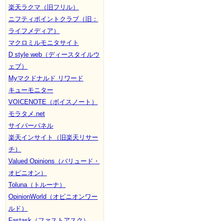
楽天ラクマ（旧フリル）
ニフティポイントクラブ（旧：
ライフメディア）
マクロミルモニタサイト
D style web（ディースタイルウ
ェブ）
Myマクドナルド リワード
キューモニター
VOICENOTE（ボイスノート）
モラタメ.net
サイバーパネル
楽天インサイト（旧楽天リサー
チ）
Valued Opinions（バリュード・
オピニオン）
Toluna（トルーナ）
OpinionWorld（オピニオンワー
ルド）
Fastask（ファストアスク）