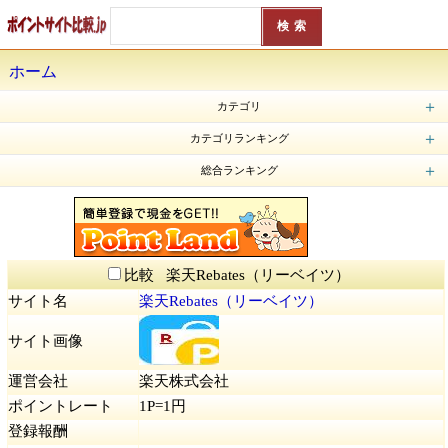
ホーム
カテゴリ
ポイントサイト (83)
ポイ活アプリ (22)
歩く＆移動アプリ (37)
レシート管理アプリ・レシ活 (7)
懸賞系ポイントサイト (8)
ゲームアプリ (7)
アンケート・モニター (37)
共通ポイント (5)
ポイント交換 (3)
フリマアプリ (3)
スマホ決済 (4)
フードデリバリー (2)
カテゴリランキング
モッピー（moppy）
ハピタス（旧：ドル箱）
TikTok（ティックトック）
ちょびリッチ
げん玉
GetMoney!（ゲットマネー）
GMOポイント
フルーツメール
ポケマNet
CMサイト
総合ランキング
TikTok Lite（ティックトックライト）
Powl（ポール）
モッピー（moppy）
ハピタス（旧：ドル箱）
トリマ
TikTok（ティックトック）
ちょびリッチ
Prally（プラリー）
げん玉
GetMoney!（ゲットマネー）
LINE WALK（ライン ウォーク）
GMOポイント
30PAY（サーティーペイ）
BoxMerge（ボックスマージ）
フルーツメール
ポケマNet
CMサイト
チャンスイット
ワラウ
バンプク
エムアイポイント
バリューポイントクラブ（バリュポ）
CODE（コード）
Money Step（マネーステップ）
メルカリ
i Research（アイリサーチ）
VOICENOTE（ボイスノート）
サイバーパネル
Qzoo（キューズー）
fネット
.money（ドットマネー）
TLCポイント
Cashwalk （キャッシュウォーク）
Tokueru（トクエル）
ポイすら
ウッディ
Poity（ポイティ）
ONE（ワン）
レシチャレ by クラシル（旧クラシルリワード）
ダイエットBOX（DIET BOX）
PayPay（ペイペイ）
ファミペイアプリ
ZOZOTOWN（ゾゾタウン）
noma（ノマ）
ドリームプライズ
Pointier（ポインティア）
ポイントスタジアム
ポイントランド
ポイントアイランド
懸賞にゃんダフル
ポイントミュージアム
Point Income（ポイントインカム）
ポイントタウン
アメフリ（Amefri）
ECナビ
PONEY（ポニー）
えんためねっと
すぐたま
セゾンポイントモール
Ponta（ポンタ）
Vポイントサイト（Tポイント/Tカード）
JRE POINT
ポイぷる
collecpo（コレクポ）
dPOINT CLUB（dポイントクラブ）
楽天Rebates（リーベイツ）
ポケフル
ポイニュー
ベビカムポイント
楽天スーパーポイントスクリーン
ポイント広場
楽天ポイントモール
Point anytime（ポイントエニタイム）
たまるモール by ふるなび
Tweepie（ツイーピー）
アットスマイル
POM（ポム）
PointQuest（ポイントクエスト）
dジョブ スマホワーク
LINE POINTCLUB（LINEポイントクラブ）
CASHMART（キャッシュマート）
aruku&（あるくと）
ICONIT（アイコニット）
GMOポイ活
スマートレシート
楽天ラクマ（旧フリル）
ニフティポイントクラブ（旧：ライフメディア）
マクロミルモニタサイト
MyVoice（マイボイスコム）
D style web（ディースタイルウェブ）
Myマクドナルド リワード
Uvoice（ユーボイス）
キューモニター
モラタメ.net
楽天インサイト（旧楽天リサーチ）
CAPAT（キャパット）
アンとケイト
Valued Opinions（バリュード・オピニオン）
Toluna（トルーナ）
OpinionWorld（オピニオンワールド）
LifePoints（ライフポインツ）
Fastask（ファストアスク）
あんぱら
Vモニター
リサーチパネル
日経リサーチアクセスパネル
なるほどMC.net
Ipsos iSay（イプソス アイセイ）
Fancrew（ファンくる）
とくモニ！
モニタータウン
スマートアンサー
ぐるっぱ
MediF（メディフ）
コエタス
カウネットモニカ
Answerz（アンサーズ）
Popinsight（ポップインサイト）
Yahoo!フリマ（旧PayPayフリマ）
F-PRESS
Pontaリサーチ
PeX（ペックス）
デジタルウォレット、旧：RealPay（リアルペイ）
レシート de Ponta
ギフトゲッター
QuickPoint（クイックポイント）
とほ活
楽天ヘルスケア
moveco（ムブコ）
オモポ
PUI（プイ）
ロコネ
Moneywalk（マネーウォーク）
ぴよクエ
BeautyWalk（ビューティーウォーク）
Beautywalk for MEN（ビューティーウォーク フォーメン）
TOKUPO（トクポ）
ANA Pocket（エイエヌエーポケット）
Coke ON（コークオン）
シェアフル（sharefull）
KABU&（カブアンド）
えみぅ
POINT麻雀（ポイント麻雀）
ポイ活&懸賞ナンプレ
ポイ活&懸賞ソリティア
ポイ活＆懸賞マッチ3パズルゲーム
あたるカモ
ローソンアプリ
NeruBank（ネルバンク）
Somnus（ソムナス）
YONQ（ヨンク）
Knowns（ノウンズ）
COLORFUL（カラフル）
楽天リワード
おぢポ
Beenz（ビーンズ）
iAEON（アイイオン）
もふポ
MIKOSHI（みこし）
Ninja Miles（ニンジャマイルズ）
dヘルスケア 無料版
楽天シニア
Pucre（プクレ）
Bonus（ボーナス）
Tune Life（チューンライフ）
楽ポイ 二角取り
AirWallet（エアウォレット）
タウンWiFi byGMO
楽天モバイル
楽天カード
PayPayカード
Bit Start（ビットスタート）
ALKOO by NAVITIME（あるこう）
JAPAN100
懸賞パズルパクロス2
COINCOME（コインカム）
ポイント楽天株
楽天ポイントビットコイン
楽天ポイント定期
楽天家計簿
楽天市場
楽天トラベルキャンプ
Rakuten Music（楽天ミュージック）
楽天でんき
楽天GORA
楽天ゴルフ倶楽部 - 楽天GORA
ヨヤクスリ - Rakutenヘルスケア
楽天Car車買取（旧楽天Carオークション）
楽天Car
POINTAIL（ポインテイル）
Givearth（ギバース）
EveryPoint（エブリポイント）
POISHA（ポイシャ）
Wick まんがxSNS
KAUCHE（カウシェ）
Tamary（タマリ―）
SOLWalk（ソラナウォーク）
カルティポイント（Kartie Point）
ポイム（Poim）
フリくじ
楽天チェック
Rakuten Pasha（楽天パシャ）
ぽいたま
Walkcoin（アルコイン）
RenoBody（リノボディ）
ポイ活にゃんこと魔法のおつかい
ポイ活にゃんこと魔法のダンジョン
menu（メニュー）
Uber Eats（ウーバーイーツ）
ポイ活 発酵 ススムくん
manamane（マナマネ）
Cash Giraffe（キャッシュジラフ）
CHOOSE（チューズ）
ポイ活にゃんこと魔法の宝石工房
ソリティアde懸賞
タイルde懸賞
ジグソーde懸賞
tonton（トントン）
比較 楽天Rebates（リーベイツ）
サイト名
楽天Rebates（リーベイツ）
サイト画像
運営会社
楽天株式会社
ポイントレート
1P=1円
登録報酬